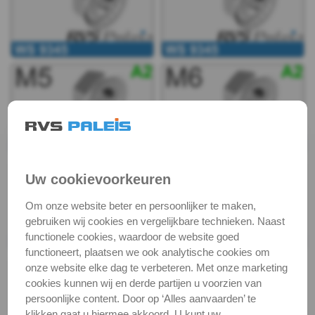
9345
WS
9345
-
A2
WS
Uw cookievoorkeuren
9345
Om onze website beter en persoonlijker te maken,
gebruiken wij cookies en vergelijkbare technieken. Naast
-
functionele cookies, waardoor de website goed
functioneert, plaatsen we ook analytische cookies om
A2
onze website elke dag te verbeteren. Met onze marketing
cookies kunnen wij en derde partijen u voorzien van
-
persoonlijke content. Door op ‘Alles aanvaarden’ te
klikken gaat u hiermee akkoord. U kunt uw