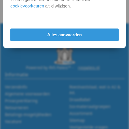
m3
cookievoorkeuren
altijd wijzigen.
WS
Terug naar
RVS Zeskant moeren
9345
Alles aanvaarden
-
A2
-
Powered by RVS Paleis™ -
rvspaleis.nl
Informatie
m4
Verzendinfo
Roestvaststaal, wat is A2 &
WS
A4.
Algemene voorwaarden
Draadtabel
Privacyverklaring
9345
Iso-materiaalgroepen
Retourneren
Assortiment
-
Betalings-mogelijkheden
Sitemap
Vacature
A2
Veelgestelde vragen