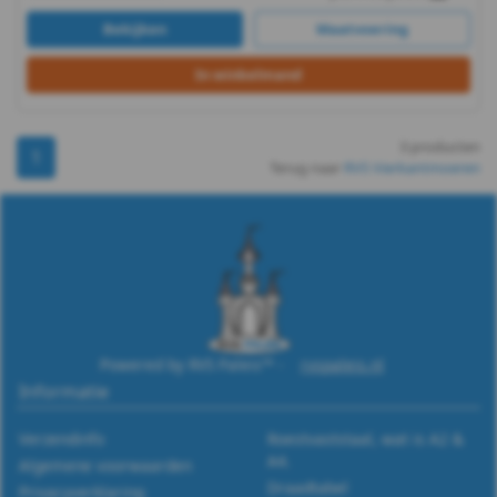
-
Bekijken
Maatvoering
m6
In winkelmand
DIN
3 producten
1
562
Terug naar
RVS Vierkantmoeren
-
A2
-
m8
Powered by RVS Paleis™ -
rvspaleis.nl
Informatie
DIN
Verzendinfo
Roestvaststaal, wat is A2 &
562
A4.
Algemene voorwaarden
Draadtabel
Privacyverklaring