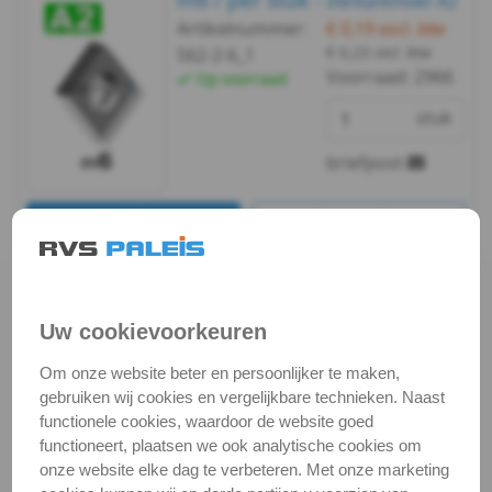
vierkantmoer A2
562
Artikelnummer:
€ 0,19
excl. btw
€ 0,23
incl. btw
562-2-6_1
-
Voorraad:
2966
Op voorraad
A2
stuk
-
briefpost
m3
Bekijken
Maatvoering
DIN
In winkelmand
562
Staffelprijzen bij afname vanaf:
Uw cookievoorkeuren
10
-
€ 0,17 excl.btw
Om onze website beter en persoonlijker te maken,
A2
gebruiken wij cookies en vergelijkbare technieken. Naast
functionele cookies, waardoor de website goed
m6 / verp. 50 st. -
-
vierkantmoer
functioneert, plaatsen we ook analytische cookies om
A2
onze website elke dag te verbeteren. Met onze marketing
m4
Artikelnummer:
€ 5,19
excl. btw