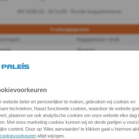
WS 9290 A2 - M12x30 - Ronde koppelmoeren
Productgegevens
uctnaam
Koppelmoer rond
gorie
Moeren
/ Artikelnummer
WS 9290
teit
A2 ( RVS / INOX )
akking
verpakking
okievoorkeuren
maten zijn in millimeters.
website beter en persoonlijker te maken, gebruiken wij cookies en
s van producten zijn alleen illustraties en kunnen soms afw
kbare technieken. Naast functionele cookies, waardoor de website go
et werkelijke object. Het verandert niets aan hun fundame
eert, plaatsen we ook analytische cookies om onze website elke dag 
nschappen.
en. Met onze marketing cookies kunnen wij en derde partijen u voorz
ijke content. Door op ‘Alles aanvaarden’ te klikken gaat u hiermee ak
ductafbeeldingen
cookievoorkeuren
altijd wijzigen.