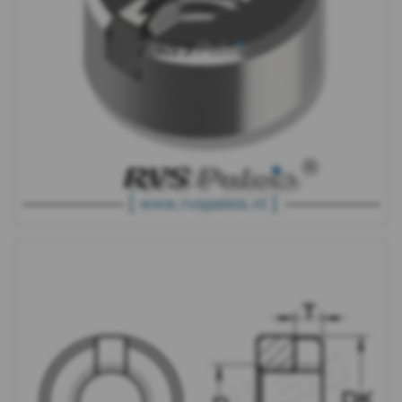
546
-
A4
-
m12
WS
9290
DIN
466
DIN
467