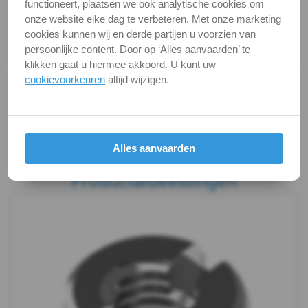
Categorie
Moeren
functioneert, plaatsen we ook analytische cookies om
A4
onze website elke dag te verbeteren. Met onze marketing
DIN / Artikelnummer
DIN 546
cookies kunnen wij en derde partijen u voorzien van
-
Kwaliteit
A4 ( RVS / INOX )
persoonlijke content. Door op ‘Alles aanvaarden’ te
klikken gaat u hiermee akkoord. U kunt uw
m8
cookievoorkeuren
altijd wijzigen.
Alle maten zijn in millimeters.
DIN
Foto's van producten zijn alleen illustraties en
kunnen soms afwijken van het werkelijke object. Het
546
verandert niets aan hun fundamentele
Alles aanvaarden
eigenschappen.
-
Productafbeeldingen
A4
-
m10
DIN