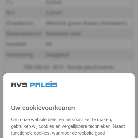
T ≈
3,2mm
m5
N ≈
3,5mm
Draadsoort
Metrisch grove draad ( standaard )
DIN
Materiaalsoort
Roestvast staal
546
Kwaliteit
A4
-
Aandrijving
Zaaggleuf
A4
DIN 546 A4 - M10 - Ronde gleufmoeren
-
Staffelprijzen
m6
50
10
5
€ 1,17 excl.btw
€ 1,29 excl.btw
€ 1,37 excl.btw
DIN
Uw cookievoorkeuren
546
Productgegevens
Om onze website beter en persoonlijker te maken,
gebruiken wij cookies en vergelijkbare technieken. Naast
Productnaam
Gleufmoer
-
functionele cookies, waardoor de website goed