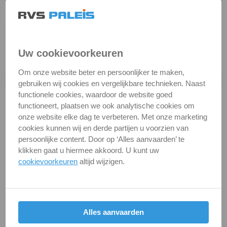
Productnaam
Dwarsmoer
Borgingen
Categorie
Moeren
Keilankers
DIN / Artikelnummer
Dwarsmoer
&
Uw cookievoorkeuren
Kwaliteit
A2 ( RVS / INOX )
Pluggen
Om onze website beter en persoonlijker te maken,
Bijpassende producten
gebruiken wij cookies en vergelijkbare technieken. Naast
Fittingen
functionele cookies, waardoor de website goed
RVS schroevendraaier
functioneert, plaatsen we ook analytische cookies om
Zaagsnede 1,2x8,0
Metaalbewerking
onze website elke dag te verbeteren. Met onze marketing
cookies kunnen wij en derde partijen u voorzien van
Artikelnummer:
€ 17,99
excl. btw
Bits
persoonlijke content. Door op ‘Alles aanvaarden’ te
€ 21,76
incl. btw
5032006-001_1
klikken gaat u hiermee akkoord. U kunt uw
Voorraad:
2
Op voorraad
en
cookievoorkeuren
altijd wijzigen.
(verzonden binnen 24
uur)
toebehoren
Kabel,
Bekijken
Maatvoering
In winkelmand
Alles aanvaarden