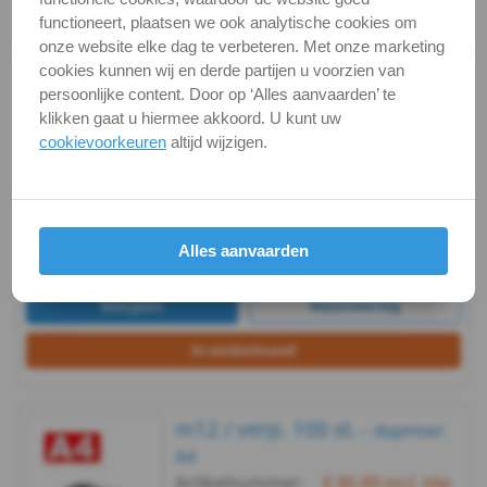
excl.btw
excl.btw
excl.btw
excl.btw
functioneert, plaatsen we ook analytische cookies om
1587
onze website elke dag te verbeteren. Met onze marketing
cookies kunnen wij en derde partijen u voorzien van
-
m12 / verp. 25 st. -
dopmoer A4
persoonlijke content. Door op ‘Alles aanvaarden’ te
Artikelnummer:
€ 28,96
excl. btw
klikken gaat u hiermee akkoord. U kunt uw
A4
€ 35,04
incl. btw
1587-4-12_25
cookievoorkeuren
altijd wijzigen.
Voorraad:
311
Op voorraad
-
verp.
m6
pakketpost
Alles aanvaarden
DIN
Bekijken
Maatvoering
1587
In winkelmand
-
A4
m12 / verp. 100 st. -
dopmoer
A4
-
Artikelnummer:
€ 86,88
excl. btw