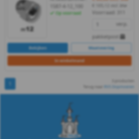
m8
€ 105,12
incl. btw
1587-4-12_100
Voorraad:
311
Op voorraad
DIN
verp.
1587
pakketpost
-
Bekijken
Maatvoering
A4
In winkelmand
-
3 producten
1
m10
Terug naar
RVS Dopmoeren
DIN
1587
-