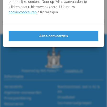
persoonlijke content. Door op ‘Alles aanvaarden’ te
A2
klikken gaat u hiermee akkoord. U kunt uw
-
cookievoorkeuren
altijd wijzigen.
m4
Terug naar
RVS Borgmoeren
DIN
Alles aanvaarden
6926
-
A2
Powered by RVS Paleis™ -
rvspaleis.nl
-
Informatie
m5
Verzendinfo
Roestvaststaal, wat is A2 &
A4.
Algemene voorwaarden
DIN
Draadtabel
Privacyverklaring
Iso-materiaalgroepen
Retourneren
6926