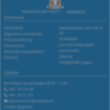
Powered by RVS Paleis™ -
rvspaleis.nl
Informatie
Verzendinfo
Roestvaststaal, wat is A2 &
A4.
Algemene voorwaarden
Draadtabel
Privacyverklaring
Iso-materiaalgroepen
Retourneren
Assortiment
Betalings-mogelijkheden
Sitemap
Vacature
Veelgestelde vragen
Contact
Bereikbaar op werkdagen 08:30 - 17:00
046 - 475 45 49
046 - 20 21 321
klantenservice@rvspaleis.nl
Contact gegevens