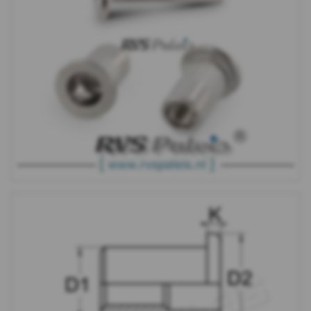
Plaatschroeven
Spaanplaat
schroeven
Pennen
&
Borgingen
Keilankers
&
Pluggen
Fittingen
Metaalbewerking