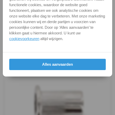
Categorie
Moeren
1025
functionele cookies, waardoor de website goed
functioneert, plaatsen we ook analytische cookies om
DIN / Artikelnummer
WS 1025
A4
onze website elke dag te verbeteren. Met onze marketing
Kwaliteit
A2 ( RVS / INOX )
cookies kunnen wij en derde partijen u voorzien van
WS
persoonlijke content. Door op ‘Alles aanvaarden’ te
klikken gaat u hiermee akkoord. U kunt uw
Alle maten zijn in millimeters.
1027
cookievoorkeuren
altijd wijzigen.
Foto's van producten zijn alleen illustraties en
kunnen soms afwijken van het werkelijke object. Het
Zeskant
verandert niets aan hun fundamentele
eigenschappen.
Aanlasmoer
Alles aanvaarden
Productafbeeldingen
Kooimoer
Ringen
Draadeind
Houtschroeven