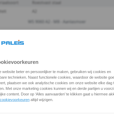
riaalsoort
Roestvast staal
teit
A2
WS 9060 A2 - M8 - Aanlasmoer
Staffelprijzen
100
10
€ 0,47 excl.btw
€ 0,67 excl.btw
okievoorkeuren
Productgegevens
uctnaam
Aanlasmoer
website beter en persoonlijker te maken, gebruiken wij cookies en
kbare technieken. Naast functionele cookies, waardoor de website go
gorie
Moeren
eert, plaatsen we ook analytische cookies om onze website elke dag 
en. Met onze marketing cookies kunnen wij en derde partijen u voorz
/ Artikelnummer
WS 9060
ijke content. Door op ‘Alles aanvaarden’ te klikken gaat u hiermee ak
teit
A2 ( RVS / INOX )
cookievoorkeuren
altijd wijzigen.
maten zijn in millimeters.