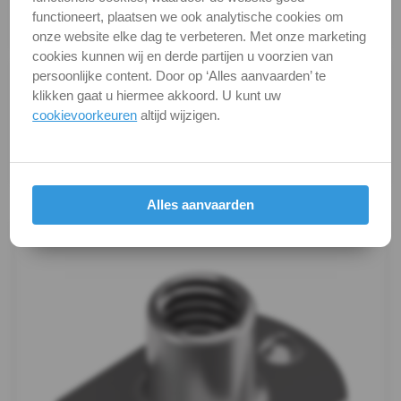
DIN / Artikelnummer
WS 9060
A2
functioneert, plaatsen we ook analytische cookies om
Kwaliteit
A2 ( RVS / INOX )
onze website elke dag te verbeteren. Met onze marketing
-
cookies kunnen wij en derde partijen u voorzien van
persoonlijke content. Door op ‘Alles aanvaarden’ te
Alle maten zijn in millimeters.
M4
klikken gaat u hiermee akkoord. U kunt uw
Foto's van producten zijn alleen illustraties en
cookievoorkeuren
altijd wijzigen.
kunnen soms afwijken van het werkelijke object. Het
WS
verandert niets aan hun fundamentele
eigenschappen.
9060
Productafbeeldingen
Alles aanvaarden
-
A2
-
M5
WS