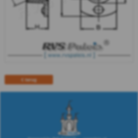
WS
9060
-
A2
-
M10
terug
Kooimoer
Ringen
Draadeind
Houtschroeven