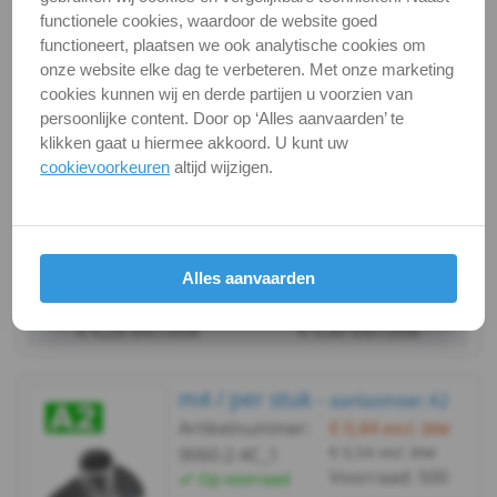
Artikelnummer:
€ 0,44
excl. btw
functionele cookies, waardoor de website goed
€ 0,54
incl. btw
9060-2-4B_1
Aanlasmoer
functioneert, plaatsen we ook analytische cookies om
Voorraad:
177
Op voorraad
onze website elke dag te verbeteren. Met onze marketing
WS
cookies kunnen wij en derde partijen u voorzien van
stuk
persoonlijke content. Door op ‘Alles aanvaarden’ te
9060
briefpost
klikken gaat u hiermee akkoord. U kunt uw
cookievoorkeuren
altijd wijzigen.
-
Bekijken
Maatvoering
A2
In winkelmand
Staffelprijzen bij afname vanaf:
-
Alles aanvaarden
100
10
M3
€ 0,28 excl.btw
€ 0,40 excl.btw
WS
m4 / per stuk -
aanlasmoer A2
9060
Artikelnummer:
€ 0,44
excl. btw
€ 0,54
incl. btw
9060-2-4C_1
-
Voorraad:
500
Op voorraad