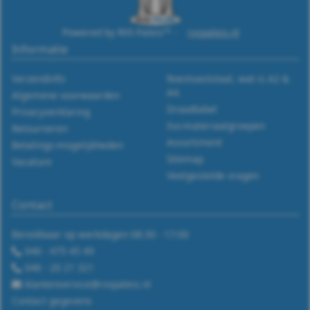
9060
-
Powered by RVS Paleis™ -
rvspaleis.nl
Informatie
A2
Verzendinfo
Roestvaststaal, wat is A2 &
-
A4.
Algemene voorwaarden
Draadtabel
Privacyverklaring
M6
Iso-materiaalgroepen
Retourneren
Assortiment
Betalings-mogelijkheden
WS
Sitemap
Vacature
Veelgestelde vragen
9060
Contact
-
Bereikbaar op werkdagen 08:30 - 17:00
A2
046 - 475 45 49
-
046 - 20 21 321
klantenservice@rvspaleis.nl
M8
Contact gegevens