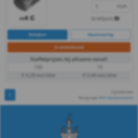
A2
stuk
-
briefpost
M4
Bekijken
Maatvoering
WS
In winkelmand
9060
Staffelprijzen bij afname vanaf:
100
10
-
€ 0,28 excl.btw
€ 0,40 excl.btw
A2
3 producten
1
-
Terug naar
RVS Aanlasmoeren
M5
WS