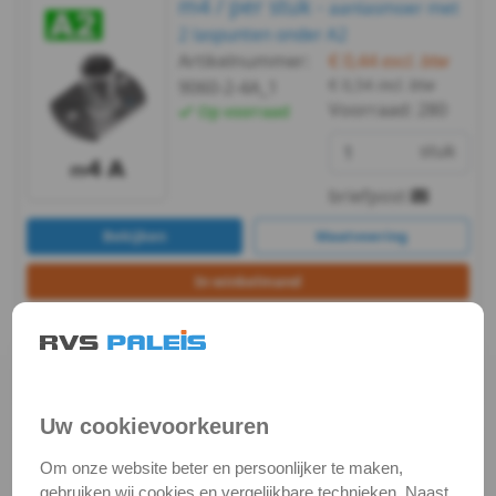
m4 / per stuk -
aanlasmoer met
persmoer
2 laspunten onder A2
)
Artikelnummer:
€ 0,44
excl. btw
€ 0,54
incl. btw
9060-2-4A_1
Afbreekmoer
Voorraad:
280
Op voorraad
stuk
Inslagmoer
briefpost
-
Bekijken
Maatvoering
hout
In winkelmand
Rampamoer
Staffelprijzen bij afname vanaf:
-
100
10
€ 0,28 excl.btw
€ 0,40 excl.btw
hout
Uw cookievoorkeuren
Glijmoer
m4 / per stuk -
aanlasmoer met
Om onze website beter en persoonlijker te maken,
2 laspunten boven A2
Blindklinkmoeren
gebruiken wij cookies en vergelijkbare technieken. Naast