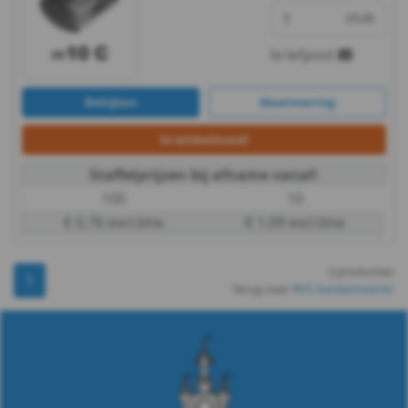
A2
stuk
-
briefpost
M4
Bekijken
Maatvoering
WS
In winkelmand
9060
Staffelprijzen bij afname vanaf:
100
10
-
€ 0,76 excl.btw
€ 1,09 excl.btw
A2
3 producten
1
-
Terug naar
RVS Aanlasmoeren
M5
WS