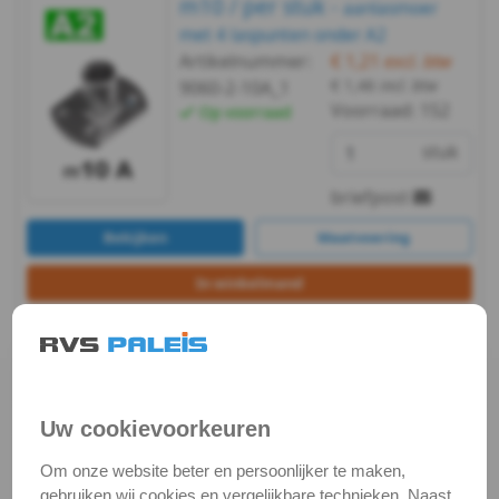
m10 / per stuk -
aanlasmoer
persmoer
met 4 laspunten onder A2
)
Artikelnummer:
€ 1,21
excl. btw
€ 1,46
incl. btw
9060-2-10A_1
Afbreekmoer
Voorraad:
152
Op voorraad
stuk
Inslagmoer
briefpost
-
Bekijken
Maatvoering
hout
In winkelmand
Rampamoer
Staffelprijzen bij afname vanaf:
-
100
10
€ 0,76 excl.btw
€ 1,09 excl.btw
hout
Uw cookievoorkeuren
Glijmoer
m10 / per stuk -
aanlasmoer
Om onze website beter en persoonlijker te maken,
met 4 laspunten boven A2
Blindklinkmoeren
gebruiken wij cookies en vergelijkbare technieken. Naast