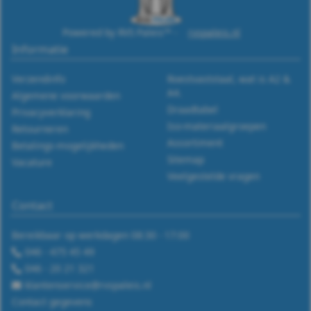
9060
-
Powered by RVS Paleis™ -
rvspaleis.nl
Informatie
A2
Verzendinfo
Roestvaststaal, wat is A2 &
-
A4.
Algemene voorwaarden
Draadtabel
Privacyverklaring
M6
Iso-materiaalgroepen
Retourneren
Assortiment
Betalings-mogelijkheden
WS
Sitemap
Vacature
Veelgestelde vragen
9060
Contact
-
Bereikbaar op werkdagen 08:30 - 17:00
A2
046 - 475 45 49
-
046 - 20 21 321
klantenservice@rvspaleis.nl
M8
Contact gegevens