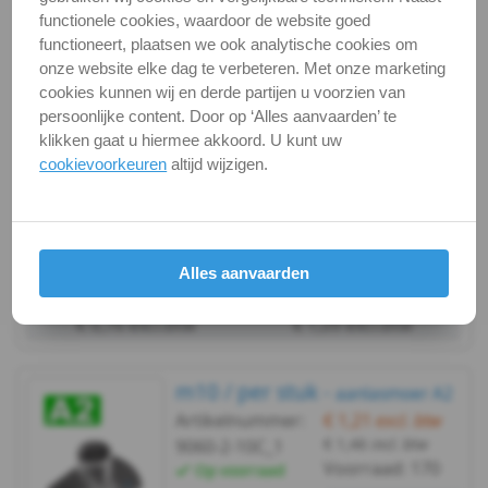
Artikelnummer:
€ 1,21
excl. btw
functionele cookies, waardoor de website goed
€ 1,46
incl. btw
9060-2-10B_1
Aanlasmoer
functioneert, plaatsen we ook analytische cookies om
Voorraad:
100
Op voorraad
onze website elke dag te verbeteren. Met onze marketing
WS
cookies kunnen wij en derde partijen u voorzien van
stuk
persoonlijke content. Door op ‘Alles aanvaarden’ te
9060
briefpost
klikken gaat u hiermee akkoord. U kunt uw
cookievoorkeuren
altijd wijzigen.
-
Bekijken
Maatvoering
A2
In winkelmand
Staffelprijzen bij afname vanaf:
-
Alles aanvaarden
100
10
M3
€ 0,76 excl.btw
€ 1,09 excl.btw
WS
m10 / per stuk -
aanlasmoer A2
9060
Artikelnummer:
€ 1,21
excl. btw
€ 1,46
incl. btw
9060-2-10C_1
-
Voorraad:
170
Op voorraad