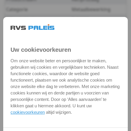
Categorie
Metaalbewerking
Gatzaag
DIN / Artikelnummer
P 64600
houder
Verpakking
verpakking
Quick-
Alle maten zijn in millimeters.
Change
Uw cookievoorkeuren
Foto's van producten zijn alleen illustraties en
kunnen soms afwijken van het werkelijke object. Het
Handzaagblad
Om onze website beter en persoonlijker te maken,
verandert niets aan hun fundamentele
gebruiken wij cookies en vergelijkbare technieken. Naast
eigenschappen.
Decoupeerzaag
functionele cookies, waardoor de website goed
functioneert, plaatsen we ook analytische cookies om
Productafbeeldingen
Reciprozaag
onze website elke dag te verbeteren. Met onze marketing
cookies kunnen wij en derde partijen u voorzien van
Bits
persoonlijke content. Door op ‘Alles aanvaarden’ te
klikken gaat u hiermee akkoord. U kunt uw
en
cookievoorkeuren
altijd wijzigen.
toebehoren