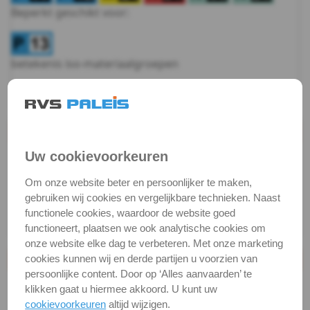
Kabel,
Beperkt geschikt voor:
ketting,
betekenis iso-materiaalgroepen
toebeh.
iso-materiaalgroepen
Touw
-
Productgegevens
Productnaam
BiM Gatzaag
Uw cookievoorkeuren
Seilflechter
Categorie
Metaalbewerking
Om onze website beter en persoonlijker te maken,
gebruiken wij cookies en vergelijkbare technieken. Naast
DIN / Artikelnummer
P 61105
functionele cookies, waardoor de website goed
Kwaliteit
BiM
functioneert, plaatsen we ook analytische cookies om
onze website elke dag te verbeteren. Met onze marketing
cookies kunnen wij en derde partijen u voorzien van
Bijpassende producten
persoonlijke content. Door op ‘Alles aanvaarden’ te
Houder BiM gatzaag 32-
klikken gaat u hiermee akkoord. U kunt uw
152mm
cookievoorkeuren
altijd wijzigen.