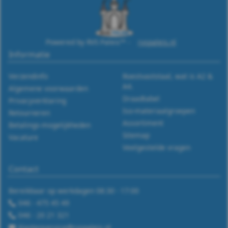
Powered by RVS Paleis™ -
rvspaleis.nl
Informatie
Verzendinfo
Roestvaststaal, wat is A2 &
A4.
Algemene voorwaarden
Draadtabel
Privacyverklaring
Iso-materiaalgroepen
Retourneren
Assortiment
Betalings-mogelijkheden
Sitemap
Vacature
Veelgestelde vragen
Contact
Bereikbaar op werkdagen 08:30 - 17:00
046 - 475 45 49
046 - 20 21 321
klantenservice@rvspaleis.nl