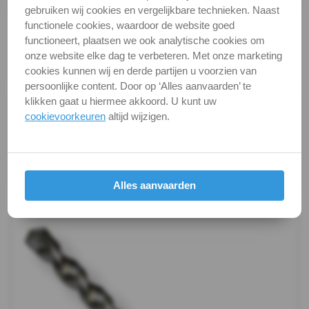
Productgegevens
gebruiken wij cookies en vergelijkbare technieken. Naast
Gatzaag
Productnaam
Centreerboor
functionele cookies, waardoor de website goed
functioneert, plaatsen we ook analytische cookies om
Categorie
Metaalbewerking
houder
onze website elke dag te verbeteren. Met onze marketing
DIN / Artikelnummer
P 61170
cookies kunnen wij en derde partijen u voorzien van
Quick-
persoonlijke content. Door op ‘Alles aanvaarden’ te
klikken gaat u hiermee akkoord. U kunt uw
Alle maten zijn in millimeters.
Change
cookievoorkeuren
altijd wijzigen.
Foto's van producten zijn alleen illustraties en
kunnen soms afwijken van het werkelijke object. Het
Handzaagblad
verandert niets aan hun fundamentele
Decoupeerzaag
eigenschappen.
Alles aanvaarden
Productafbeeldingen
Reciprozaag
Bits
en
toebehoren