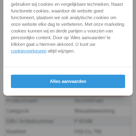
gebruiken wij cookies en vergelijkbare technieken. Naast
functionele cookies, waardoor de website goed
Vc = 35-70
functioneert, plaatsen we ook analytische cookies om
onze website elke dag te verbeteren. Met onze marketing
betekenis iso-materiaalgroepen
cookies kunnen wij en derde partijen u voorzien van
persoonlijke content. Door op ‘Alles aanvaarden’ te
iso-materiaalgroepen
klikken gaat u hiermee akkoord. U kunt uw
cookievoorkeuren
altijd wijzigen.
Staffelprijzen
5
€ 29,88 excl.btw
Alles aanvaarden
Productgegevens
Productnaam
Verzinkfrees
Categorie
Metaalbewerking
DIN / Artikelnummer
P 42548
Kwaliteit
HSS-Co, TiN