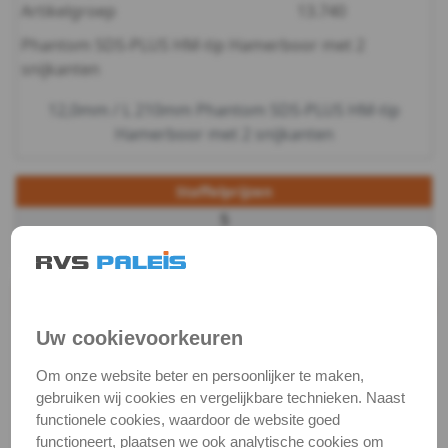
Artikelgroep
13.740
-
Phantom SDS-PLUS HM-tip Hamerboor met 2
snijkanten
Seilflechter
12,0mm / L 210mm Phantom SDS-PLUS HM-tip
Hamerboor met 2 snijkanten
Staffelprijzen
5
€ 9,67 excl.btw
Productgegevens
Productnaam
Hamerboor
Uw cookievoorkeuren
Categorie
Metaalbewerking
Om onze website beter en persoonlijker te maken,
gebruiken wij cookies en vergelijkbare technieken. Naast
DIN / Artikelnummer
P 13740
functionele cookies, waardoor de website goed
Kwaliteit
HM-tip
functioneert, plaatsen we ook analytische cookies om