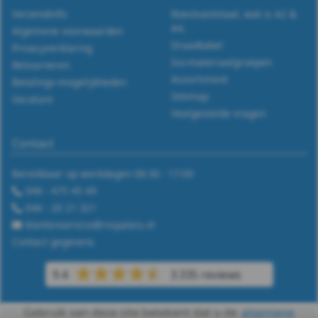
Verzendinfo
Roestvaststaal, wat is A2 &
A4.
Algemene voorwaarden
Draadtabel
Privacyverklaring
Iso-materiaalgroepen
Retourneren
Assortiment
Betalings-mogelijkheden
Sitemap
Vacature
Veelgestelde vragen
Contact
Bereikbaar op werkdagen 08:30 - 17:00
046 - 475 45 49
046 - 20 21 321
klantenservice@rvspaleis.nl
Contact gegevens
9.4
3.335 reviews
Gebruik van deze site betekent dat u de
algemene