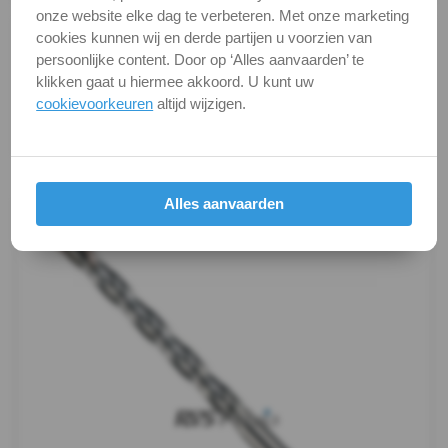
onze website elke dag te verbeteren. Met onze marketing
Alle maten zijn in millimeters.
cookies kunnen wij en derde partijen u voorzien van
persoonlijke content. Door op ‘Alles aanvaarden’ te
Foto's van producten zijn alleen illustraties en
klikken gaat u hiermee akkoord. U kunt uw
kunnen soms afwijken van het werkelijke object. Het
cookievoorkeuren
altijd wijzigen.
verandert niets aan hun fundamentele
eigenschappen.
Productafbeeldingen
Alles aanvaarden