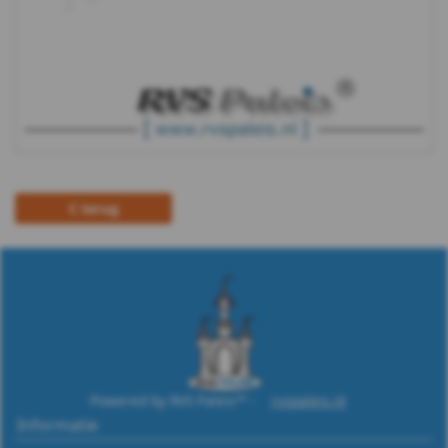
terug
Powered by RVS Paleis™ -
rvspaleis.nl
Informatie