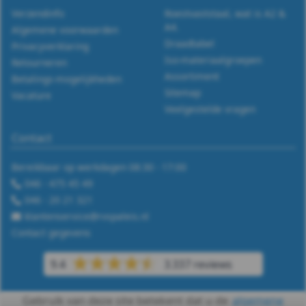
Verzendinfo
Roestvaststaal, wat is A2 &
A4.
Algemene voorwaarden
Draadtabel
Privacyverklaring
Iso-materiaalgroepen
Retourneren
Assortiment
Betalings-mogelijkheden
Sitemap
Vacature
Veelgestelde vragen
Contact
Bereikbaar op werkdagen 08:30 - 17:00
046 - 475 45 49
046 - 20 21 321
klantenservice@rvspaleis.nl
Contact gegevens
9.4
3.337 reviews
Gebruik van deze site betekent dat u de
algemene