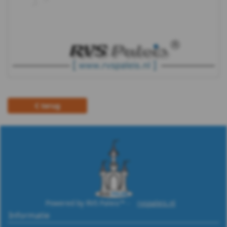
terug
Powered by RVS Paleis™ -
rvspaleis.nl
Informatie