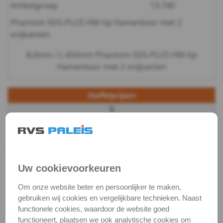
Artikelgroep
13.740
-
Phantom SDS-PLUS HM-tip Hamerboor met 2
snijkanten
Seilflechter
8,0mm / L 450mm Phantom SDS-PLUS HM-tip
Hamerboor met 2 snijkanten
Staffelprijzen
5
€ 15,75 excl.btw
Productgegevens
Productnaam
Hamerboor
Uw cookievoorkeuren
Categorie
Metaalbewerking
Om onze website beter en persoonlijker te maken,
gebruiken wij cookies en vergelijkbare technieken. Naast
DIN / Artikelnummer
P 13740
functionele cookies, waardoor de website goed
Kwaliteit
HM-tip
functioneert, plaatsen we ook analytische cookies om