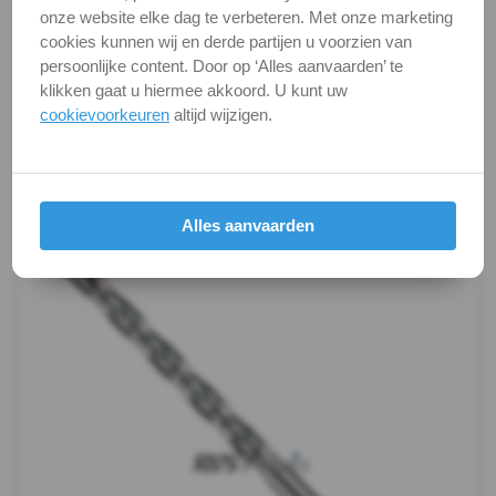
onze website elke dag te verbeteren. Met onze marketing
Alle maten zijn in millimeters.
cookies kunnen wij en derde partijen u voorzien van
persoonlijke content. Door op ‘Alles aanvaarden’ te
Foto's van producten zijn alleen illustraties en
klikken gaat u hiermee akkoord. U kunt uw
kunnen soms afwijken van het werkelijke object. Het
cookievoorkeuren
altijd wijzigen.
verandert niets aan hun fundamentele
eigenschappen.
Productafbeeldingen
Alles aanvaarden