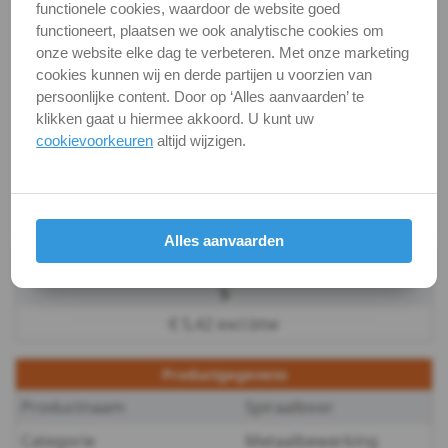
6
functionele cookies, waardoor de website goed
functioneert, plaatsen we ook analytische cookies om
-
Vc = 25-40
onze website elke dag te verbeteren. Met onze marketing
cookies kunnen wij en derde partijen u voorzien van
6,9mm
persoonlijke content. Door op ‘Alles aanvaarden’ te
klikken gaat u hiermee akkoord. U kunt uw
Vc = 22-28
Normaal
cookievoorkeuren
altijd wijzigen.
betekenis iso-materiaalgroepen
7
-
iso-materiaalgroepen
Alles aanvaarden
7,9mm
Staffelprijzen
5
Normaal
€ 5,42 excl.btw
8
Productgegevens
-
Productnaam
Spiraalboor
8,9mm
Categorie
Metaalbewerking