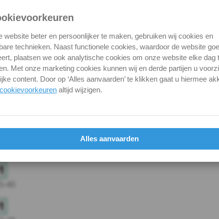
kt geschikt voor:
okievoorkeuren
website beter en persoonlijker te maken, gebruiken wij cookies en
-12
kbare technieken. Naast functionele cookies, waardoor de website go
eert, plaatsen we ook analytische cookies om onze website elke dag 
en. Met onze marketing cookies kunnen wij en derde partijen u voorz
15-20
ijke content. Door op ‘Alles aanvaarden’ te klikken gaat u hiermee ak
cookievoorkeuren
altijd wijzigen.
25-30
Alles aanvaarden
45-50
25-40