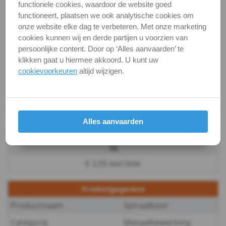
6
functionele cookies, waardoor de website goed
functioneert, plaatsen we ook analytische cookies om
-
Vc = 25-40
onze website elke dag te verbeteren. Met onze marketing
cookies kunnen wij en derde partijen u voorzien van
6,9mm
persoonlijke content. Door op ‘Alles aanvaarden’ te
klikken gaat u hiermee akkoord. U kunt uw
Vc = 22-28
Normaal
cookievoorkeuren
altijd wijzigen.
betekenis iso-materiaalgroepen
7
-
iso-materiaalgroepen
Alles aanvaarden
7,9mm
Staffelprijzen
10
Normaal
€ 2,05 excl.btw
8
Productgegevens
-
Productnaam
Spiraalboor
8,9mm
Categorie
Metaalbewerking