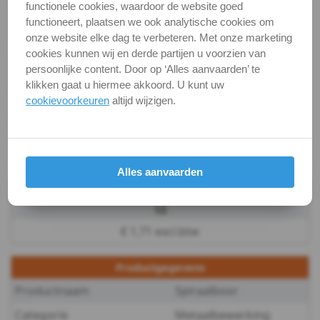
6
functionele cookies, waardoor de website goed
functioneert, plaatsen we ook analytische cookies om
-
Vc = 25-40
onze website elke dag te verbeteren. Met onze marketing
cookies kunnen wij en derde partijen u voorzien van
6,9mm
persoonlijke content. Door op ‘Alles aanvaarden’ te
klikken gaat u hiermee akkoord. U kunt uw
Vc = 22-28
Normaal
cookievoorkeuren
altijd wijzigen.
betekenis iso-materiaalgroepen
7
-
iso-materiaalgroepen
Alles aanvaarden
7,9mm
Staffelprijzen
10
Normaal
€ 1,71 excl.btw
8
Productgegevens
-
Productnaam
Spiraalboor
8,9mm
Categorie
Metaalbewerking