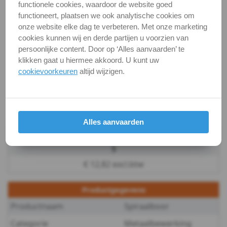
6
functionele cookies, waardoor de website goed
functioneert, plaatsen we ook analytische cookies om
-
Vc = 25-40
onze website elke dag te verbeteren. Met onze marketing
cookies kunnen wij en derde partijen u voorzien van
6,9mm
persoonlijke content. Door op ‘Alles aanvaarden’ te
klikken gaat u hiermee akkoord. U kunt uw
Vc = 22-28
Normaal
cookievoorkeuren
altijd wijzigen.
betekenis iso-materiaalgroepen
7
-
iso-materiaalgroepen
Alles aanvaarden
7,9mm
Staffelprijzen
5
Normaal
€ 12,82 excl.btw
8
Productgegevens
-
Productnaam
Spiraalboor
8,9mm
Categorie
Metaalbewerking