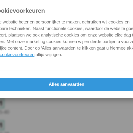
kt geschikt voor:
okievoorkeuren
website beter en persoonlijker te maken, gebruiken wij cookies en
-12
kbare technieken. Naast functionele cookies, waardoor de website go
eert, plaatsen we ook analytische cookies om onze website elke dag 
en. Met onze marketing cookies kunnen wij en derde partijen u voorz
15-20
ijke content. Door op ‘Alles aanvaarden’ te klikken gaat u hiermee ak
cookievoorkeuren
altijd wijzigen.
25-30
Alles aanvaarden
45-50
25-40