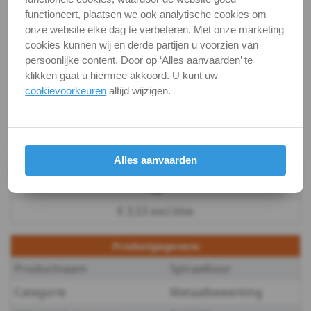
-
functioneert, plaatsen we ook analytische cookies om
Vc = 25-40
8,8mm
onze website elke dag te verbeteren. Met onze marketing
cookies kunnen wij en derde partijen u voorzien van
Kort
persoonlijke content. Door op ‘Alles aanvaarden’ te
Vc = 22-28
klikken gaat u hiermee akkoord. U kunt uw
9
cookievoorkeuren
altijd wijzigen.
betekenis iso-materiaalgroepen
-
iso-materiaalgroepen
9,8mm
Alles aanvaarden
Staffelprijzen
Kort
10
10
€ 3,53 excl.btw
-
Productgegevens
10,5mm
Productnaam
Spiraalboor
Categorie
Metaalbewerking
Kort