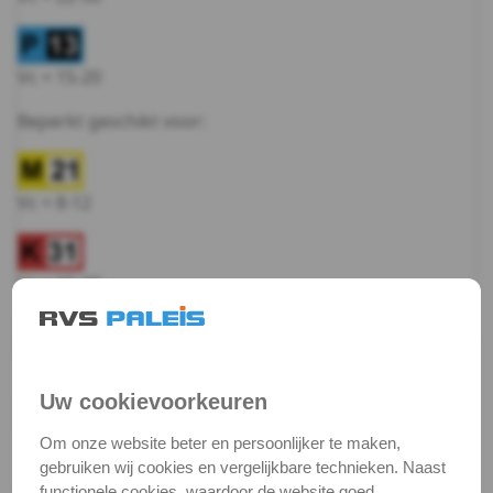
Kort
6
Vc = 15-20
-
Beperkt geschikt voor:
6,9mm
Vc = 8-12
Kort
7
Vc = 15-20
-
7,8mm
Vc = 25-30
Kort
Uw cookievoorkeuren
8
Om onze website beter en persoonlijker te maken,
Vc = 45-50
gebruiken wij cookies en vergelijkbare technieken. Naast
functionele cookies, waardoor de website goed