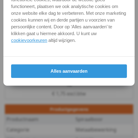
-
functioneert, plaatsen we ook analytische cookies om
Vc = 25-40
8,8mm
onze website elke dag te verbeteren. Met onze marketing
cookies kunnen wij en derde partijen u voorzien van
Kort
persoonlijke content. Door op ‘Alles aanvaarden’ te
Vc = 22-28
klikken gaat u hiermee akkoord. U kunt uw
9
cookievoorkeuren
altijd wijzigen.
betekenis iso-materiaalgroepen
-
iso-materiaalgroepen
9,8mm
Alles aanvaarden
Staffelprijzen
Kort
10
10
€ 1,75 excl.btw
-
Productgegevens
10,5mm
Productnaam
Spiraalboor
Categorie
Metaalbewerking
Kort