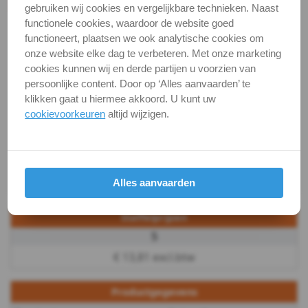
-
gebruiken wij cookies en vergelijkbare technieken. Naast
Vc = 24-30
functionele cookies, waardoor de website goed
3,9mm
functioneert, plaatsen we ook analytische cookies om
onze website elke dag te verbeteren. Met onze marketing
Normaal
cookies kunnen wij en derde partijen u voorzien van
Vc = 30-40
persoonlijke content. Door op ‘Alles aanvaarden’ te
Co
klikken gaat u hiermee akkoord. U kunt uw
cookievoorkeuren
altijd wijzigen.
4
Vc = 8-15
-
betekenis iso-materiaalgroepen
4,9mm
iso-materiaalgroepen
Alles aanvaarden
Normaal
Staffelprijzen
Co
5
€ 13,81 excl.btw
5
Productgegevens
-