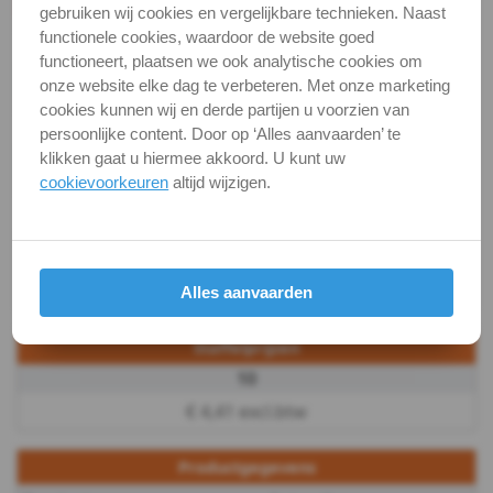
-
gebruiken wij cookies en vergelijkbare technieken. Naast
Vc = 24-30
functionele cookies, waardoor de website goed
3,9mm
functioneert, plaatsen we ook analytische cookies om
onze website elke dag te verbeteren. Met onze marketing
Normaal
cookies kunnen wij en derde partijen u voorzien van
Vc = 30-40
persoonlijke content. Door op ‘Alles aanvaarden’ te
Co
klikken gaat u hiermee akkoord. U kunt uw
cookievoorkeuren
altijd wijzigen.
4
Vc = 8-15
-
betekenis iso-materiaalgroepen
4,9mm
iso-materiaalgroepen
Alles aanvaarden
Normaal
Staffelprijzen
Co
10
€ 4,41 excl.btw
5
Productgegevens
-