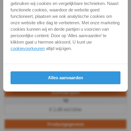
-
gebruiken wij cookies en vergelijkbare technieken. Naast
Vc = 24-30
functionele cookies, waardoor de website goed
3,9mm
functioneert, plaatsen we ook analytische cookies om
onze website elke dag te verbeteren. Met onze marketing
Normaal
cookies kunnen wij en derde partijen u voorzien van
Vc = 30-40
persoonlijke content. Door op ‘Alles aanvaarden’ te
Co
klikken gaat u hiermee akkoord. U kunt uw
cookievoorkeuren
altijd wijzigen.
4
Vc = 8-15
-
betekenis iso-materiaalgroepen
4,9mm
iso-materiaalgroepen
Alles aanvaarden
Normaal
Staffelprijzen
Co
10
€ 2,48 excl.btw
5
Productgegevens
-