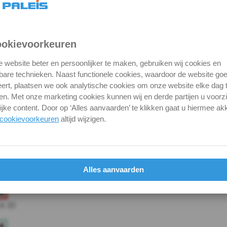
14-18
okievoorkeuren
kt geschikt voor:
website beter en persoonlijker te maken, gebruiken wij cookies en
kbare technieken. Naast functionele cookies, waardoor de website go
eert, plaatsen we ook analytische cookies om onze website elke dag 
12-20
en. Met onze marketing cookies kunnen wij en derde partijen u voorz
ijke content. Door op ‘Alles aanvaarden’ te klikken gaat u hiermee ak
cookievoorkeuren
altijd wijzigen.
10-15
30-35
Alles aanvaarden
24-30