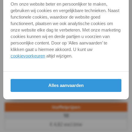
Kort
Vc = 30-35
Om onze website beter en persoonlijker te maken,
gebruiken wij cookies en vergelijkbare technieken. Naast
Co
functionele cookies, waardoor de website goed
Vc = 24-30
functioneert, plaatsen we ook analytische cookies om
5
onze website elke dag te verbeteren. Met onze marketing
cookies kunnen wij en derde partijen u voorzien van
-
persoonlijke content. Door op ‘Alles aanvaarden’ te
Vc = 30-40
klikken gaat u hiermee akkoord. U kunt uw
5,9mm
cookievoorkeuren
altijd wijzigen.
Kort
Vc = 8-15
Co
betekenis iso-materiaalgroepen
Alles aanvaarden
6
iso-materiaalgroepen
-
Staffelprijzen
6,8mm
10
€ 4,82 excl.btw
Kort