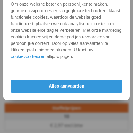
Kort
Vc = 30-35
Om onze website beter en persoonlijker te maken,
gebruiken wij cookies en vergelijkbare technieken. Naast
Co
functionele cookies, waardoor de website goed
Vc = 24-30
functioneert, plaatsen we ook analytische cookies om
5
onze website elke dag te verbeteren. Met onze marketing
cookies kunnen wij en derde partijen u voorzien van
-
persoonlijke content. Door op ‘Alles aanvaarden’ te
Vc = 30-40
klikken gaat u hiermee akkoord. U kunt uw
5,9mm
cookievoorkeuren
altijd wijzigen.
Kort
Vc = 8-15
Co
betekenis iso-materiaalgroepen
Alles aanvaarden
6
iso-materiaalgroepen
-
Staffelprijzen
6,8mm
10
€ 2,97 excl.btw
Kort