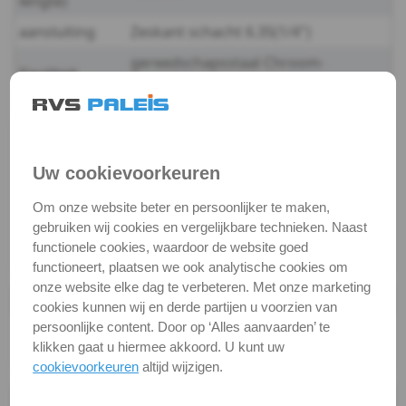
lengte)
toebeh.
aansluiting
Zeskant schacht 6.35(1/4")
gereedschapsstaal Chroom-
Touw
Kwaliteit
Vanadium
-
Artikelgroep
13.610
Phantom CV Speedboor, vervaardigd uit
Seilflechter
gereedschapsstaal Chroom-Vanadium, met zeskante
Uw cookievoorkeuren
schacht, voorzien van meersnijders, voor het
Om onze website beter en persoonlijker te maken,
bewerken van hout.
gebruiken wij cookies en vergelijkbare technieken. Naast
28,0mm / L 150mm Phantom Speedboor
functionele cookies, waardoor de website goed
functioneert, plaatsen we ook analytische cookies om
onze website elke dag te verbeteren. Met onze marketing
Staffelprijzen
cookies kunnen wij en derde partijen u voorzien van
5
persoonlijke content. Door op ‘Alles aanvaarden’ te
klikken gaat u hiermee akkoord. U kunt uw
€ 5,92 excl.btw
cookievoorkeuren
altijd wijzigen.
Productgegevens