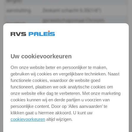
lengte)
toebeh.
aansluiting
Zeskant schacht 6.35(1/4")
gereedschapsstaal Chroom-
Touw
Kwaliteit
Vanadium
-
Artikelgroep
13.610
Phantom CV Speedboor, vervaardigd uit
Seilflechter
gereedschapsstaal Chroom-Vanadium, met zeskante
Uw cookievoorkeuren
schacht, voorzien van meersnijders, voor het
Om onze website beter en persoonlijker te maken,
bewerken van hout.
gebruiken wij cookies en vergelijkbare technieken. Naast
22,0mm / L 150mm Phantom Speedboor
functionele cookies, waardoor de website goed
functioneert, plaatsen we ook analytische cookies om
onze website elke dag te verbeteren. Met onze marketing
Staffelprijzen
cookies kunnen wij en derde partijen u voorzien van
5
persoonlijke content. Door op ‘Alles aanvaarden’ te
klikken gaat u hiermee akkoord. U kunt uw
€ 4,91 excl.btw
cookievoorkeuren
altijd wijzigen.
Productgegevens