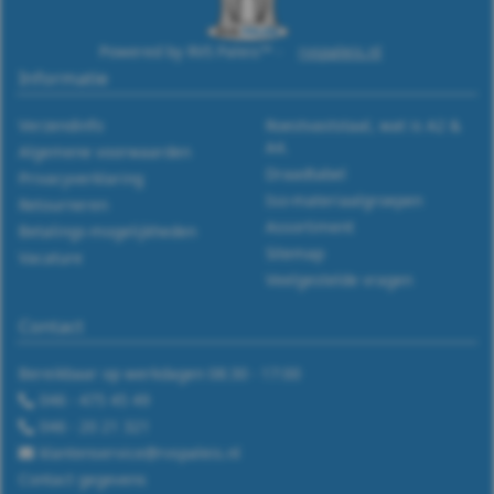
Powered by RVS Paleis™ -
rvspaleis.nl
Informatie
Verzendinfo
Roestvaststaal, wat is A2 &
A4.
Algemene voorwaarden
Draadtabel
Privacyverklaring
Iso-materiaalgroepen
Retourneren
Assortiment
Betalings-mogelijkheden
Sitemap
Vacature
Veelgestelde vragen
Contact
Bereikbaar op werkdagen 08:30 - 17:00
046 - 475 45 49
046 - 20 21 321
klantenservice@rvspaleis.nl
Contact gegevens