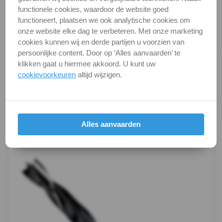
Categorie
Metaalbewerking
functionele cookies, waardoor de website goed
functioneert, plaatsen we ook analytische cookies om
DIN / Artikelnummer
P 13603
onze website elke dag te verbeteren. Met onze marketing
Kwaliteit
Chroom-Vanadium
cookies kunnen wij en derde partijen u voorzien van
persoonlijke content. Door op ‘Alles aanvaarden’ te
klikken gaat u hiermee akkoord. U kunt uw
Alle maten zijn in millimeters.
cookievoorkeuren
altijd wijzigen.
Foto's van producten zijn alleen illustraties en
kunnen soms afwijken van het werkelijke object. Het
verandert niets aan hun fundamentele
eigenschappen.
Alles aanvaarden
Productafbeeldingen