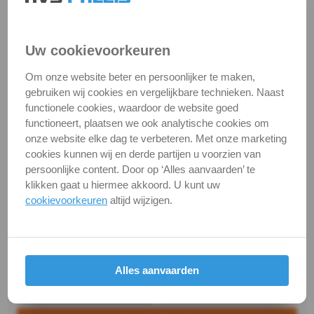
Touw
In winkelmand
-
Staffelprijzen bij afname vanaf:
Uw cookievoorkeuren
Seilflechter
100
50
25
10
Om onze website beter en persoonlijker te maken,
€ 5,62
€ 6,05
€ 6,92
€ 7,78
gebruiken wij cookies en vergelijkbare technieken. Naast
excl.btw
excl.btw
excl.btw
excl.btw
functionele cookies, waardoor de website goed
functioneert, plaatsen we ook analytische cookies om
m12 klemdikte 50mm / per
onze website elke dag te verbeteren. Met onze marketing
cookies kunnen wij en derde partijen u voorzien van
stuk -
Keilanker A4
persoonlijke content. Door op ‘Alles aanvaarden’ te
Artikelnummer:
€ 6,13
excl. btw
klikken gaat u hiermee akkoord. U kunt uw
€ 7,42
incl. btw
K-80412050_1
cookievoorkeuren
altijd wijzigen.
Voorraad:
0
Levertijd
3-4
werkdagen
stuk
briefpost
Alles aanvaarden
Bekijken
Maatvoering