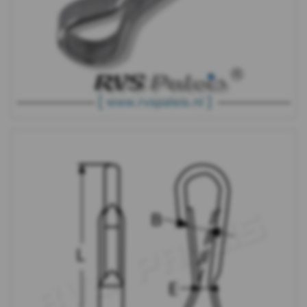
oog
Snapsluiting-
wartelgaffel
Snapsluiting-
warteloog
Panieksluiting
S-
haak
Pelikaanhaak
Fenderhaak
Katrol