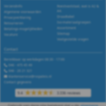
Verzendinfo
Roestvaststaal, wat is A2 &
A4.
Algemene voorwaarden
Draadtabel
Privacyverklaring
Iso-materiaalgroepen
Retourneren
Assortiment
Betalings-mogelijkheden
Sitemap
Vacature
Veelgestelde vragen
Contact
Bereikbaar op werkdagen 08:30 - 17:00
046 - 475 45 49
046 - 20 21 321
klantenservice@rvspaleis.nl
Contact gegevens
9.4
3.336 reviews
Gebruik van deze site betekent dat u de
algemene