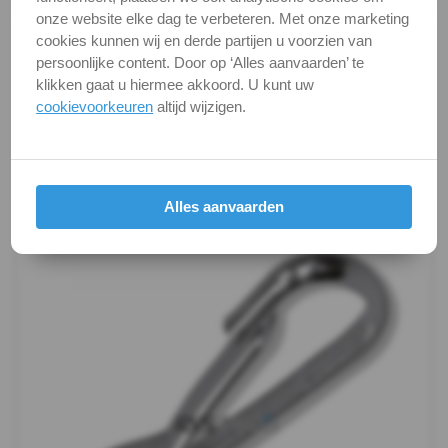
kous
onze website elke dag te verbeteren. Met onze marketing
cookies kunnen wij en derde partijen u voorzien van
Alle maten zijn in millimeters.
Karabijnhaak-
persoonlijke content. Door op ‘Alles aanvaarden’ te
Foto's van producten zijn alleen illustraties en
klikken gaat u hiermee akkoord. U kunt uw
kunnen soms afwijken van het werkelijke object. Het
zekering
cookievoorkeuren
altijd wijzigen.
verandert niets aan hun fundamentele
eigenschappen.
Klephaak
Productafbeeldingen
Stagleuver
Alles aanvaarden
Musketonhaak
Musketonhaak-
dubbel
Snapsluiting-
vast