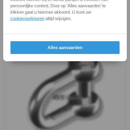
kunnen soms afwijken van het werkelijke object. Het
lang
persoonlijke content. Door op ‘Alles aanvaarden’ te
verandert niets aan hun fundamentele
klikken gaat u hiermee akkoord. U kunt uw
eigenschappen.
Harpsluiting
cookievoorkeuren
altijd wijzigen.
Productafbeeldingen
Harpsluiting
binnenzeskant
Alles aanvaarden
D-
sluiting
gedraaid
Snelkoppeling
Oogwartel
dubbel