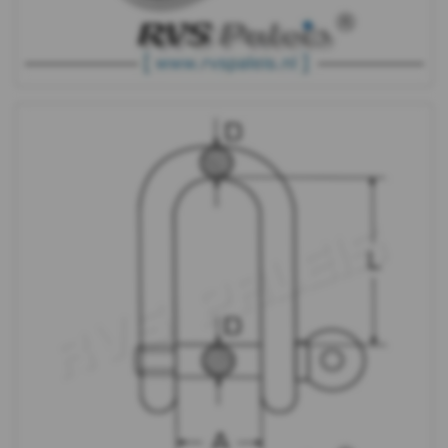
Wartel
gaffel-
gaffel
Sleutelsluiting
Sleutelsluiting-
brug
Snapsluitingen
&
haken
Katrol
Bevestiging