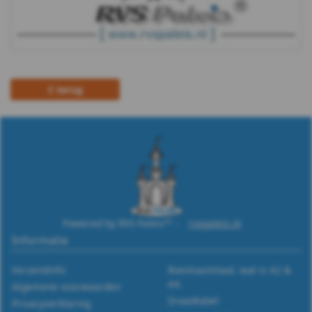
schaduwdoek
Zeskant
moer
terug
(Links)
Geassembleerde
kabel
Touw
Powered by RVS Paleis™ -
rvspaleis.nl
-
Informatie
Seilflechter
Verzendinfo
Roestvaststaal, wat is A2 &
A4.
Algemene voorwaarden
Draadtabel
Privacyverklaring