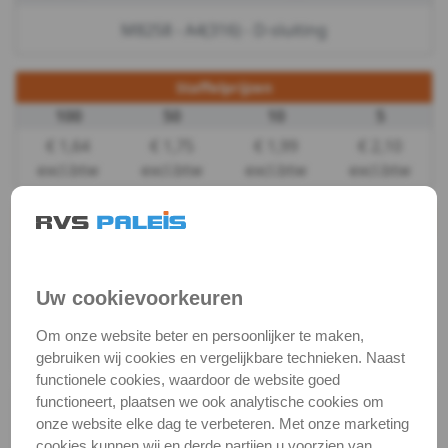
M8258 - A4(316) - D-sluiting
Sluitingen
&
Staffelprijzen
100
50
10
5
wartels
€ 1,64
€ 1,75
€ 1,99
€ 2,10
D-
excl.btw
excl.btw
excl.btw
excl.btw
sluiting
Productgegevens
D-
Productnaam
D-sluiting
Categorie
Kabel, ketting, toebeh.
sluiting
Uw cookievoorkeuren
DIN / Artikelnummer
M 8258
breed
Om onze website beter en persoonlijker te maken,
Kwaliteit
A4 ( RVS / INOX )
gebruiken wij cookies en vergelijkbare technieken. Naast
D-
functionele cookies, waardoor de website goed
functioneert, plaatsen we ook analytische cookies om
Alle maten zijn in millimeters.
sluiting
onze website elke dag te verbeteren. Met onze marketing
Foto's van producten zijn alleen illustraties en
cookies kunnen wij en derde partijen u voorzien van