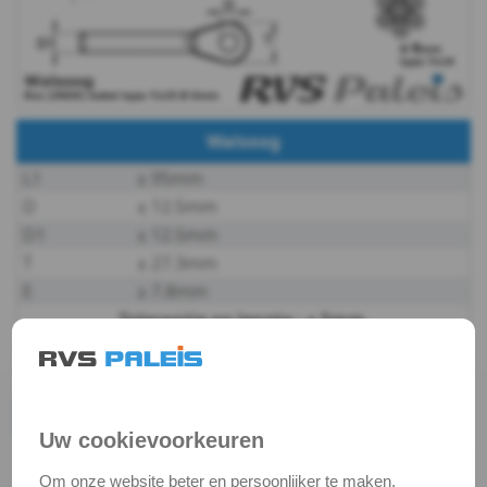
&
Borgingen
Keilankers
Walsoog
&
L1
± 95mm
D
± 12.5mm
Pluggen
D1
± 12.5mm
T
± 27.3mm
Fittingen
E
± 7.8mm
Metaalbewerking
Tolerantie op lengte : ± 5mm
.
STAP 3 van 3.
Bits
Vul de juiste lengte in en klik op bereken prijs.
en
1 producten
1
Terug naar
RVS Geassembleerde kabels
Uw cookievoorkeuren
toebehoren
Rvs kabel 7x19(6mm) met 1
Om onze website beter en persoonlijker te maken,