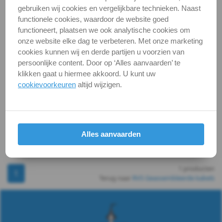
Kabel,
oog
gebruiken wij cookies en vergelijkbare technieken. Naast
Artikelnummer:
Vanaf € 18,42
functionele cookies, waardoor de website goed
ketting,
1X8317-7X19-
excl. btw
functioneert, plaatsen we ook analytische cookies om
onze website elke dag te verbeteren. Met onze marketing
€ 22,29
incl. btw
6MM_0
toebeh.
cookies kunnen wij en derde partijen u voorzien van
Levertijd
3-4
Bereken prijs
persoonlijke content. Door op ‘Alles aanvaarden’ te
werkdagen
Ketting
klikken gaat u hiermee akkoord. U kunt uw
meter
cookievoorkeuren
altijd wijzigen.
Kabel
pakketpost
&
Bekijken
Maatvoering
toebeh.
Alles aanvaarden
In winkelmand
Spanner
1 producten
1
Oogplaten
Terug naar
RVS Geassembleerde kabels
&
ringen