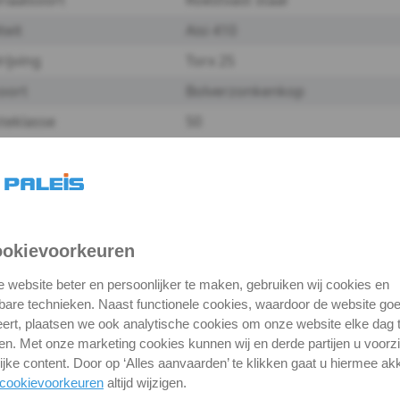
teit
Aisi 410
ijving
Torx 25
oort
Bolverzonkenkop
teklasse
50
erschroeven zijn licht magnetisch.
WS 9043 Aisi 410 - 5x80 - Vlonderschroeven TX
Staffelprijzen
okievoorkeuren
10
website beter en persoonlijker te maken, gebruiken wij cookies en
€ 0,18 excl.btw
kbare technieken. Naast functionele cookies, waardoor de website go
eert, plaatsen we ook analytische cookies om onze website elke dag 
Productgegevens
en. Met onze marketing cookies kunnen wij en derde partijen u voorz
ijke content. Door op ‘Alles aanvaarden’ te klikken gaat u hiermee ak
uctnaam
Vlonderschroef
cookievoorkeuren
altijd wijzigen.
gorie
Houtschroeven