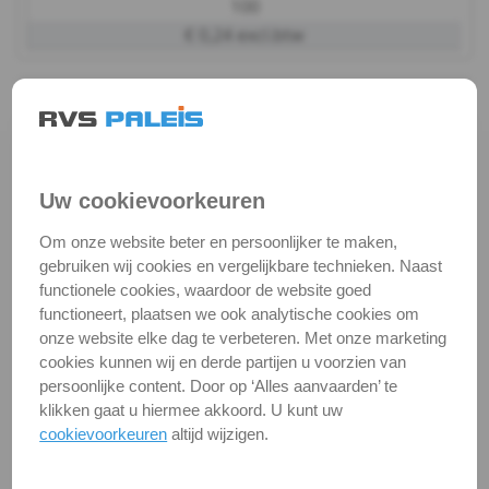
100
Stokschroef
€ 0,24 excl.btw
-
m6x70mm / per stuk -
Torx
stokschroef A2
Artikelnummer:
€ 0,35
excl. btw
HPL
€ 0,43
incl. btw
9082-2-6X70_1
Uw cookievoorkeuren
Voorraad:
207
-
Op voorraad
stuk
Om onze website beter en persoonlijker te maken,
schroef
gebruiken wij cookies en vergelijkbare technieken. Naast
briefpost
functionele cookies, waardoor de website goed
Vlonderschroef
functioneert, plaatsen we ook analytische cookies om
Bekijken
Maatvoering
onze website elke dag te verbeteren. Met onze marketing
Teakdekschroef
cookies kunnen wij en derde partijen u voorzien van
In winkelmand
persoonlijke content. Door op ‘Alles aanvaarden’ te
Plaatschroeven
klikken gaat u hiermee akkoord. U kunt uw
Staffelprijzen bij afname vanaf:
cookievoorkeuren
altijd wijzigen.
Spaanplaat
100
€ 0,26 excl.btw