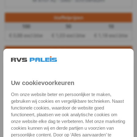
M 8707 A2 - 5x60 - Schroefduim
&
Staffelprijzen
Pluggen
100
50
10
€ 0,88 excl.btw
€ 1,03 excl.btw
€ 1,18 excl.btw
Fittingen
Metaalbewerking
Productgegevens
Productnaam
Schroefduim
Bits
Categorie
Houtschroeven
en
DIN / Artikelnummer
M 8707
Uw cookievoorkeuren
toebehoren
Kwaliteit
A2 ( RVS / INOX )
Om onze website beter en persoonlijker te maken,
gebruiken wij cookies en vergelijkbare technieken. Naast
Kabel,
Alle maten zijn in millimeters.
functionele cookies, waardoor de website goed
functioneert, plaatsen we ook analytische cookies om
Foto's van producten zijn alleen illustraties en
ketting,
onze website elke dag te verbeteren. Met onze marketing
kunnen soms afwijken van het werkelijke object. Het
cookies kunnen wij en derde partijen u voorzien van
toebeh.
verandert niets aan hun fundamentele
persoonlijke content. Door op ‘Alles aanvaarden’ te