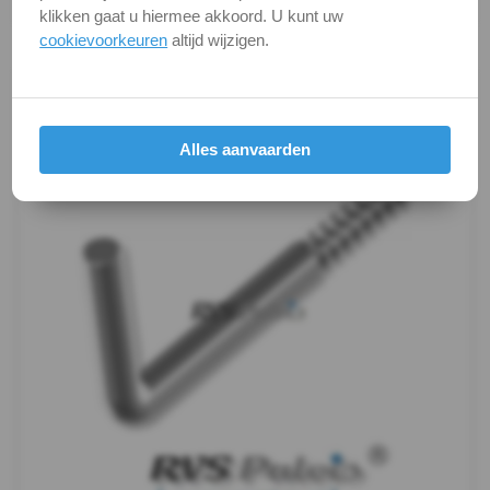
eigenschappen.
Touw
klikken gaat u hiermee akkoord. U kunt uw
cookievoorkeuren
altijd wijzigen.
Productafbeeldingen
-
Seilflechter
Alles aanvaarden