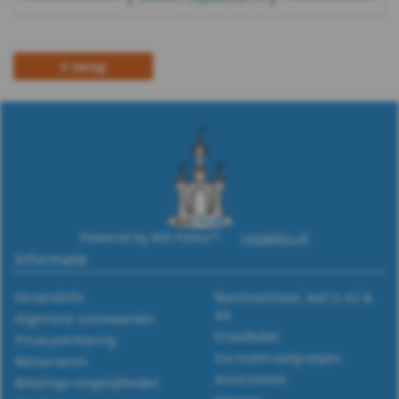
terug
Powered by RVS Paleis™ -
rvspaleis.nl
Informatie
Verzendinfo
Roestvaststaal, wat is A2 &
A4.
Algemene voorwaarden
Draadtabel
Privacyverklaring
Iso-materiaalgroepen
Retourneren
Assortiment
Betalings-mogelijkheden