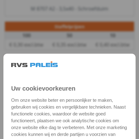
M 8707 A2 - 3,5x40 - Schroefduim
&
Pluggen
Staffelprijzen
100
50
10
Fittingen
€ 0,30 excl.btw
€ 0,35 excl.btw
€ 0,40 excl.btw
Metaalbewerking
Productgegevens
Bits
Productnaam
Schroefduim
en
Categorie
Houtschroeven
Uw cookievoorkeuren
toebehoren
DIN / Artikelnummer
M 8707
Om onze website beter en persoonlijker te maken,
Kwaliteit
A2 ( RVS / INOX )
Kabel,
gebruiken wij cookies en vergelijkbare technieken. Naast
functionele cookies, waardoor de website goed
ketting,
Alle maten zijn in millimeters.
functioneert, plaatsen we ook analytische cookies om
Foto's van producten zijn alleen illustraties en
onze website elke dag te verbeteren. Met onze marketing
toebeh.
kunnen soms afwijken van het werkelijke object. Het
cookies kunnen wij en derde partijen u voorzien van