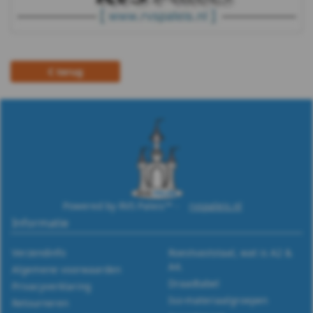
terug
Powered by RVS Paleis™ -
rvspaleis.nl
Informatie
Verzendinfo
Roestvaststaal, wat is A2 &
A4.
Algemene voorwaarden
Draadtabel
Privacyverklaring
Iso-materiaalgroepen
Retourneren