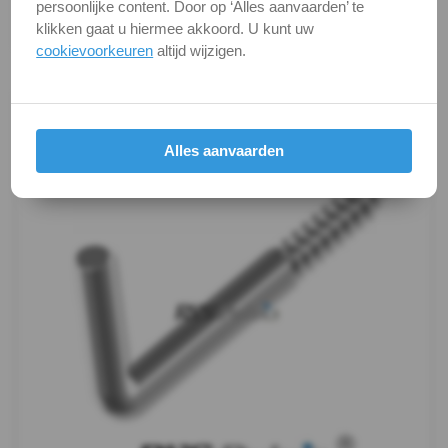
verandert niets aan hun fundamentele
persoonlijke content. Door op ‘Alles aanvaarden’ te
Touw
eigenschappen.
klikken gaat u hiermee akkoord. U kunt uw
cookievoorkeuren
altijd wijzigen.
-
Productafbeeldingen
Seilflechter
Alles aanvaarden