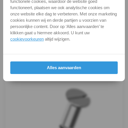
functionele cookies, waardoor de website goed
Teakdekschroef
Kwaliteit
A4 ( RVS / INOX )
functioneert, plaatsen we ook analytische cookies om
onze website elke dag te verbeteren. Met onze marketing
Verpakking
verpakking
Plaatschroeven
cookies kunnen wij en derde partijen u voorzien van
persoonlijke content. Door op ‘Alles aanvaarden’ te
Spaanplaat
Alle maten zijn in millimeters.
klikken gaat u hiermee akkoord. U kunt uw
Foto's van producten zijn alleen illustraties en
cookievoorkeuren
altijd wijzigen.
schroeven
kunnen soms afwijken van het werkelijke object. Het
verandert niets aan hun fundamentele
Pennen
eigenschappen.
&
Alles aanvaarden
Productafbeeldingen
Borgingen
Keilankers
&
Pluggen