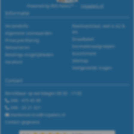
Powered by RVS Paleis™ -
rvspaleis.nl
Informatie
Verzendinfo
Roestvaststaal, wat is A2 &
A4.
Algemene voorwaarden
Draadtabel
Privacyverklaring
Iso-materiaalgroepen
Retourneren
Assortiment
Betalings-mogelijkheden
Sitemap
Vacature
Veelgestelde vragen
Contact
Bereikbaar op werkdagen 08:30 - 17:00
046 - 475 45 49
046 - 20 21 321
klantenservice@rvspaleis.nl
Contact gegevens