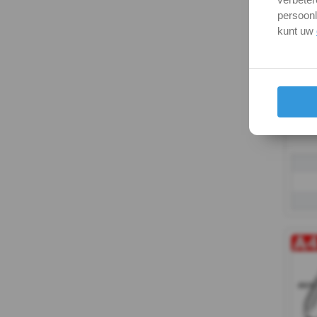
persoonl
kunt uw