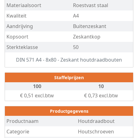
Materiaalsoort
Roestvast staal
Schroefduim
Kwaliteit
A4
Schroefhaak
Aandrijving
Buitenzeskant
Kopsoort
Zeskantkop
Schroefoog
Sterkteklasse
50
Spenglerschroef
DIN 571 A4 - 8x80 - Zeskant houtdraadbouten
Gevelschroef
Stokschroef
Staffelprijzen
100
10
en
€ 0,51 excl.btw
€ 0,73 excl.btw
acc.
Productgegevens
HPL
Productnaam
Houtdraadbout
-
Categorie
Houtschroeven