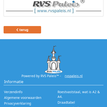
terug
Powered by RVS Paleis™ -
rvspaleis.nl
Informatie
Verzendinfo
Roestvaststaal, wat is A2 &
A4.
Algemene voorwaarden
Draadtabel
Privacyverklaring