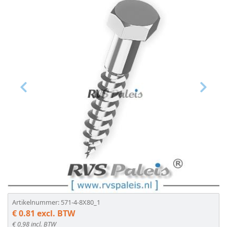
A2
DIN
571
-
Vorige
Volge
A4
DIN
571
-
A4
Artikelnummer: 571-4-8X80_1
-
€ 0.81 excl. BTW
€ 0,98 incl. BTW