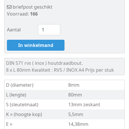
6
briefpost geschikt
Voorraad:
166
DIN
571
Aantal
-
In winkelmand
A4
DIN 571
rvs ( inox ) houtdraadbout.
-
8 x L 80mm
Kwaliteit : RVS / INOX A4
Prijs per stuk
8
D (diameter)
8mm
Houtschroef
L (lengte)
80mm
Oogbout
S (sleutelmaat)
13mm zeskant
Oogbout-
K ≈ (hoogte kop)
5,5mm
E ≈
14,38mm
ring