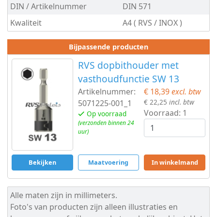
DIN / Artikelnummer
DIN 571
schroef
Kwaliteit
A4 ( RVS / INOX )
Vlonderschroef
Bijpassende producten
Teakdekschroef
RVS dopbithouder met
Plaatschroeven
vasthoudfunctie SW 13
Spaanplaat
Artikelnummer:
€ 18,39
excl. btw
€ 22,25
incl. btw
5071225-001_1
schroeven
Voorraad:
1
Op voorraad
(verzonden binnen 24
Pennen
uur)
&
Bekijken
Maatvoering
In winkelmand
Borgingen
Keilankers
Alle maten zijn in millimeters.
Foto's van producten zijn alleen illustraties en