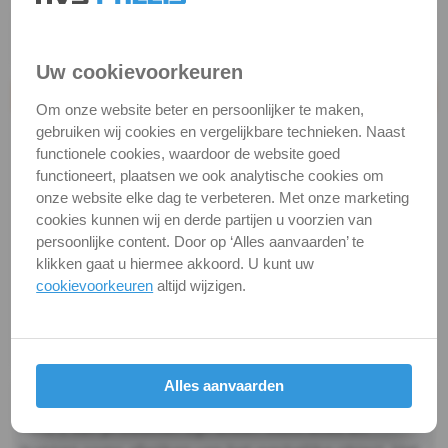
DIN / Artikelnummer
DIN 571
schroef
Kwaliteit
A4 ( RVS / INOX )
Vlonderschroef
Uw cookievoorkeuren
Bijpassende producten
Teakdekschroef
Om onze website beter en persoonlijker te maken,
RVS dopbithouder met
gebruiken wij cookies en vergelijkbare technieken. Naast
Plaatschroeven
functionele cookies, waardoor de website goed
vasthoudfunctie SW 10
functioneert, plaatsen we ook analytische cookies om
Spaanplaat
Artikelnummer:
€ 13,35
excl. btw
onze website elke dag te verbeteren. Met onze marketing
€ 16,15
incl. btw
5071224-001_1
cookies kunnen wij en derde partijen u voorzien van
schroeven
Voorraad:
17
Op voorraad
persoonlijke content. Door op ‘Alles aanvaarden’ te
(verzonden binnen 24
klikken gaat u hiermee akkoord. U kunt uw
Pennen
uur)
cookievoorkeuren
altijd wijzigen.
&
Bekijken
Maatvoering
In winkelmand
Borgingen
Alles aanvaarden
Keilankers
Alle maten zijn in millimeters.
Foto's van producten zijn alleen illustraties en