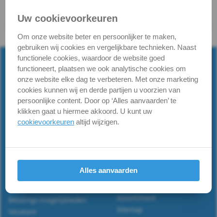
A2
Uw cookievoorkeuren
DIN
Om onze website beter en persoonlijker te maken,
Terug naar
RVS Houtdraadbout
gebruiken wij cookies en vergelijkbare technieken. Naast
571
functionele cookies, waardoor de website goed
functioneert, plaatsen we ook analytische cookies om
-
onze website elke dag te verbeteren. Met onze marketing
cookies kunnen wij en derde partijen u voorzien van
A4
persoonlijke content. Door op ‘Alles aanvaarden’ te
klikken gaat u hiermee akkoord. U kunt uw
DIN
Powered by RVS Paleis™ -
rvspaleis.nl
cookievoorkeuren
altijd wijzigen.
Informatie
571
Verzendinfo
Roestvaststaal, wat is A2 &
-
A4.
Algemene voorwaarden
Alles aanvaarden
Draadtabel
Privacyverklaring
A4
Iso-materiaalgroepen
Retourneren
Assortiment
Betalings-mogelijkheden
-
Sitemap
Vacature