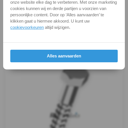
onze website elke dag te verbeteren. Met onze marketing
DIN
Alle maten zijn in millimeters.
cookies kunnen wij en derde partijen u voorzien van
Foto's van producten zijn alleen illustraties en
persoonlijke content. Door op ‘Alles aanvaarden’ te
571
kunnen soms afwijken van het werkelijke object. Het
klikken gaat u hiermee akkoord. U kunt uw
verandert niets aan hun fundamentele
cookievoorkeuren
altijd wijzigen.
-
eigenschappen.
A4
Productafbeeldingen
Houtschroef
Alles aanvaarden
Oogbout
Oogbout-
ring
Schroefduim
Schroefhaak