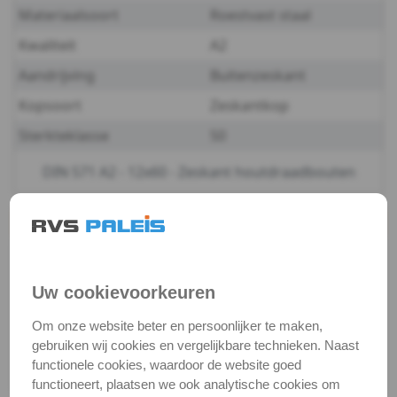
Materiaalsoort
Roestvast staal
-
Kwaliteit
A2
A2
Aandrijving
Buitenzeskant
Kopsoort
Zeskantkop
-
Sterkteklasse
50
10
DIN 571 A2 - 12x60 - Zeskant houtdraadbouten
DIN
571
Productgegevens
Productnaam
Houtdraadbout
-
Categorie
Houtschroeven
Uw cookievoorkeuren
A2
DIN / Artikelnummer
DIN 571
Om onze website beter en persoonlijker te maken,
-
Kwaliteit
A2 ( RVS / INOX )
gebruiken wij cookies en vergelijkbare technieken. Naast
functionele cookies, waardoor de website goed
Verpakking
verpakking
12
functioneert, plaatsen we ook analytische cookies om