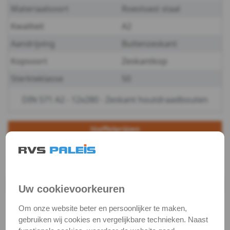
Materiaalsoort
Roestvast staal
-
Kwaliteit
A2
A2
Aandrijving
Buitenzeskant
Kopsoort
Zeskantkop
-
Sterkteklasse
50
10
DIN 571 A2 - 12x280 - Zeskant houtdraadbouten
DIN
571
Staffelprijzen
25
5
-
€ 5,11 excl.btw
€ 7,67 excl.btw
A2
Productgegevens
Uw cookievoorkeuren
-
Productnaam
Houtdraadbout
Om onze website beter en persoonlijker te maken,
12
Categorie
Houtschroeven
gebruiken wij cookies en vergelijkbare technieken. Naast