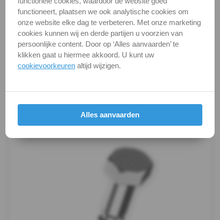
functionele cookies, waardoor de website goed
DIN / Artikelnummer
DIN 571
DIN
functioneert, plaatsen we ook analytische cookies om
Kwaliteit
A2 ( RVS / INOX )
onze website elke dag te verbeteren. Met onze marketing
571
cookies kunnen wij en derde partijen u voorzien van
persoonlijke content. Door op ‘Alles aanvaarden’ te
Alle maten zijn in millimeters.
-
klikken gaat u hiermee akkoord. U kunt uw
Foto's van producten zijn alleen illustraties en
cookievoorkeuren
altijd wijzigen.
A4
kunnen soms afwijken van het werkelijke object. Het
verandert niets aan hun fundamentele
Houtschroef
eigenschappen.
Oogbout
Productafbeeldingen
Alles aanvaarden
Oogbout-
ring
Schroefduim
Schroefhaak