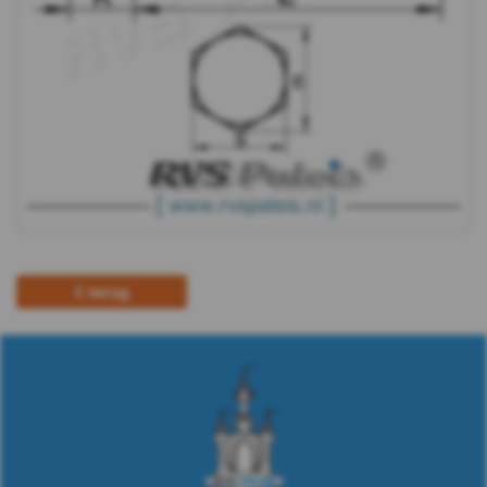
Plaatschroeven
Spaanplaat
schroeven
Pennen
&
Borgingen
terug
Keilankers
&
Pluggen
Fittingen